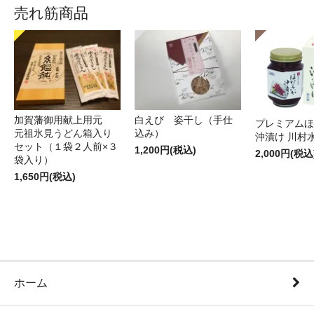
売れ筋商品
加賀藩御用献上用元
白えび 姿干し（手仕
プレミアムほ
元祖氷見うどん箱入り
込み）
沖漬け 川村
セット（１袋２人前×３
1,200円(税込)
2,000円(税込
袋入り）
1,650円(税込)
ホーム