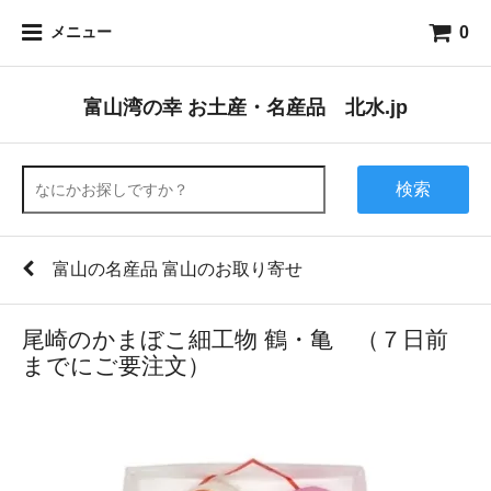
0
メニュー
富山湾の幸 お土産・名産品 北水.jp
検索
富山の名産品 富山のお取り寄せ
尾崎のかまぼこ細工物 鶴・亀 （７日前
までにご要注文）