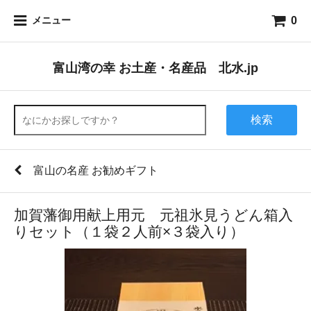
0
メニュー
富山湾の幸 お土産・名産品 北水.jp
検索
富山の名産 お勧めギフト
加賀藩御用献上用元 元祖氷見うどん箱入
りセット（１袋２人前×３袋入り）