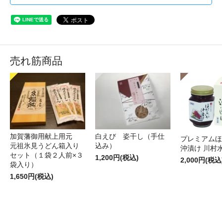
売れ筋商品
加賀藩御用献上用元
白えび 姿干し（手仕
プレミアムほ
元祖氷見うどん箱入り
込み）
沖漬け 川村
セット（１袋２人前×３
1,200円(税込)
2,000円(税込
袋入り）
1,650円(税込)