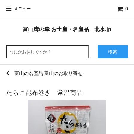
0
メニュー
富山湾の幸 お土産・名産品 北水.jp
検索
富山の名産品 富山のお取り寄せ
たらこ昆布巻き 常温商品