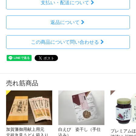
支払い・配送について
返品について
この商品について問い合わせる
売れ筋商品
加賀藩御用献上用元
白えび 姿干し（手仕
プレミアムほ
元祖氷見うどん箱入り
込み）