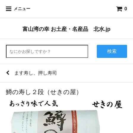
0
メニュー
富山湾の幸 お土産・名産品 北水.jp
検索
ます寿し、押し寿司
鱒の寿し２段（せきの屋）